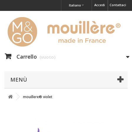
Accedi
Contattaci
Italiano
Carrello
(vuoto)
MENÙ
mouillere® violet