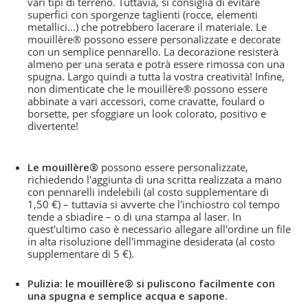
vari tipi di terreno. Tuttavia, si consiglia di evitare
superfici con sporgenze taglienti (rocce, elementi
metallici…) che potrebbero lacerare il materiale. Le
mouillère® possono essere personalizzate e decorate
con un semplice pennarello. La decorazione resisterà
almeno per una serata e potrà essere rimossa con una
spugna. Largo quindi a tutta la vostra creatività! Infine,
non dimenticate che le mouillère® possono essere
abbinate a vari accessori, come cravatte, foulard o
borsette, per sfoggiare un look colorato, positivo e
divertente!
Le mouillère®
possono essere personalizzate,
richiedendo l'aggiunta di una scritta realizzata a mano
con pennarelli indelebili (al costo supplementare di
1,50 €) – tuttavia si avverte che l'inchiostro col tempo
tende a sbiadire – o di una stampa al laser. In
quest'ultimo caso è necessario allegare all'ordine un file
in alta risoluzione dell'immagine desiderata (al costo
supplementare di 5 €).
Pulizia: le mouillère® si puliscono facilmente con
una spugna e semplice acqua e sapone.