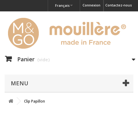
Connexion
Contactez-nous
Français
Panier
(vide)
MENU
Clip Papillon