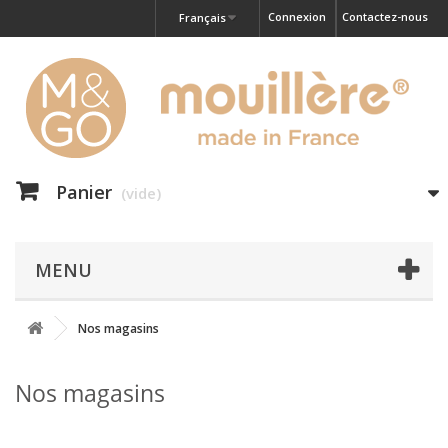
Connexion
Contactez-nous
Français
Panier
(vide)
MENU
Nos magasins
Nos magasins