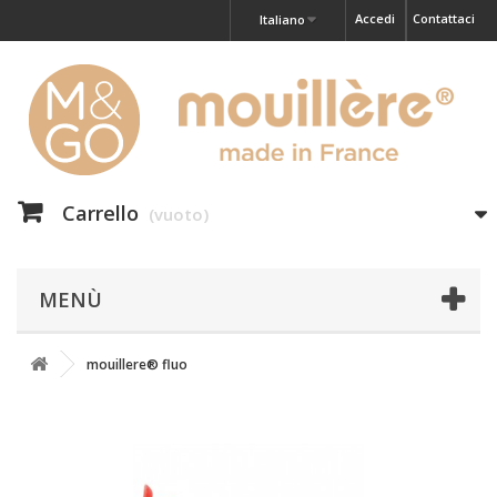
Accedi
Contattaci
Italiano
Carrello
(vuoto)
MENÙ
mouillere® fluo