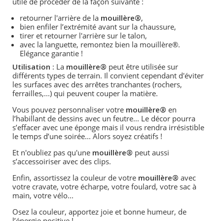
utile de proc
éder de la façon suivante :
retourner l'arri
è
re de la
mouill
è
re®
,
bien enfiler l’extré
mit
é avant sur la chaussure,
tirer et retourner l'arri
è
re sur le talon,
avec la languette, remontez bien la mouill
è
re®
.
El
égance garantie !
Utilisation
: La
mouill
è
re®
peut ê
tre utilis
ée sur
différents types de terrain. Il convient cependant d'éviter
les surfaces avec des arrêtes tranchantes (rochers,
ferrailles,...) qui peuvent couper la mati
ère.
Vous pouvez personnaliser votre
mouill
è
re®
en
l
’
habillant de dessins avec un feutre... Le décor pourra
s
’
effacer avec une éponge mais il vous rendra irrésistible
le temps d
’
une soiré
e...
Alors soyez créatifs !
Et n'oubliez pas qu'une
mouill
è
re®
peut aussi
s’accessoiriser avec des clips.
Enfin, assortissez la couleur de votre
mouill
è
re®
avec
votre cravate, votre écharpe, votre foulard, votre sac à
main, votre vé
lo...
Osez la couleur, apportez joie et bonne humeur, de
l’énergie positive !