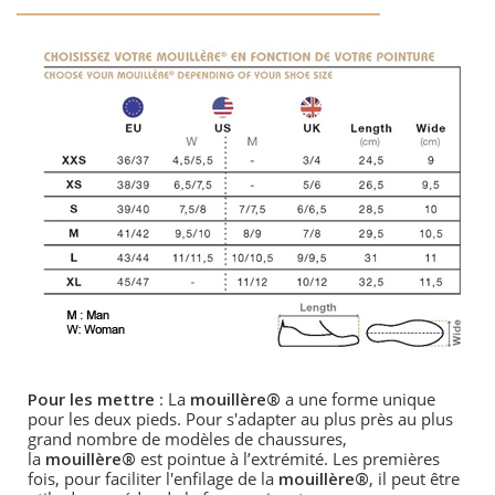
Pour les
mettre
: La
mouill
è
re®
a une forme unique
pour les deux pieds. Pour s'adapter au plus pr
è
s au plus
grand nombre de mod
è
les de chaussures,
la
mouill
è
re®
est pointue à l
’
extré
mit
é. Les premi
è
res
fois, pour faciliter l'enfilage de la
mouill
è
re®
, il peut ê
tre