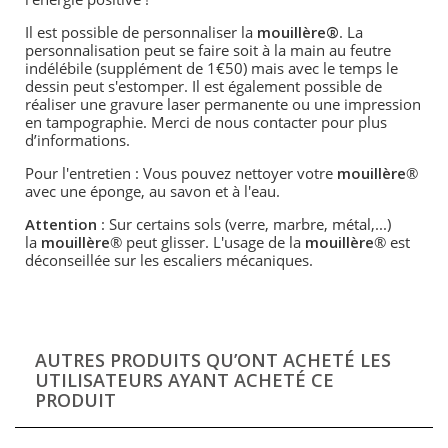
Il est possible de personnaliser la
mouill
è
re®
. La
personnalisation peut se faire soit à la main au feutre
indélé
bile (suppl
ément de 1
€
50) mais avec le temps le
dessin peut s'estomper. Il est également possible de
réaliser une gravure laser permanente ou une impression
en tampographie. Merci de nous contacter pour plus
d’informations.
Pour l'entretien : Vous pouvez nettoyer votre
mouill
è
re
®
avec une éponge, au savon et à
l'eau.
Attention
: Sur certains sols (verre, marbre, métal,...)
la
mouill
è
re
® peut glisser. L'usage de la
mouill
è
re
® est
déconseillée sur les escaliers mécaniques.
AUTRES PRODUITS QU’ONT ACHETÉ LES
UTILISATEURS AYANT ACHETÉ CE
PRODUIT