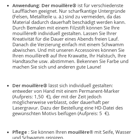
Anwendung: Der mouillère®
ist für verschiedenste
Laufflächen geeignet. Nur scharfkantige Untergründe
(Felsen, Metallteile u. ä.) sind zu vermeiden, da das
Material dadurch dauerhaft beschädigt werden kann.
Durch Bemalen mit einem Filzstift können Sie Ihre
mouillère® individuell gestalten. Lassen Sie Ihrer
Kreativität für die Dauer eines Abends freien Lauf.
Danach die Verzierung einfach mit einem Schwamm
abwischen. Und mit unseren Accessoires können Sie
Ihren mouillère® auf Ihre Krawatte, Ihr Halstuch, Ihre
Handtasche usw. abstimmen. Bekennen Sie Farbe und
machen Sie sich und anderen gute Laune!
Der mouillère®
lässt sich individuell gestalten:
entweder von Hand mit einem Permanent-Marker
(Aufpreis: 1,50 €), der mit der Zeit jedoch
möglicherweise verblasst, oder dauerhaft per
Lasergravur. Dazu der Bestellung eine HD-Datei des
gewünschten Motivs beifügen (Aufpreis: 5 €).
Pflege
: Sie können Ihren
mouillère
® mit Seife, Wasser
und Schwamm reinigen.